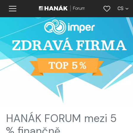
CS
EN
HANÁK FORUM mezi 5
% finančně