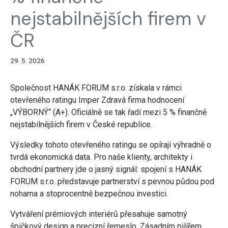
nejstabilnějších firem v
ČR
29. 5. 2026
Společnost HANÁK FORUM s.r.o. získala v rámci
otevřeného ratingu Imper Zdravá firma hodnocení
„VÝBORNÝ“ (A+). Oficiálně se tak řadí mezi 5 % finančně
nejstabilnějších firem v České republice.
Výsledky tohoto otevřeného ratingu se opírají výhradně o
tvrdá ekonomická data. Pro naše klienty, architekty i
obchodní partnery jde o jasný signál: spojení s HANÁK
FORUM s.r.o. představuje partnerství s pevnou půdou pod
nohama a stoprocentně bezpečnou investici.
Vytváření prémiových interiérů přesahuje samotný
špičkový design a precizní řemeslo. Zásadním pilířem