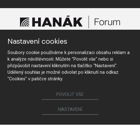
Nastavení cookies
KONTAKTUJTE NÁS
Soubory cookie používáme k personalizaci obsahu reklam a
k analýze návštěvnosti. Můžete "Povolit vše" nebo si
přizpůsobit nastavení kliknutím na tlačítko "Nastavení".
Udělený souhlas je možné odvolat po kliknutí na odkaz
Sledujte nás
"Cookies" v patičce stránky.
POVOLIT VŠE
Nábytek
NASTAVENÍ
Kuchyně
Jídelní židle a křesílka
Interiérové dveře
Sedací soupravy a křesla
Šatny a šatní skříně
Knihovny a komody
Postele a noční stolky
Koupelny