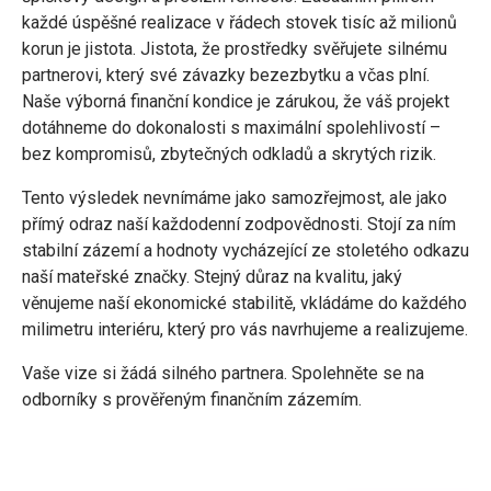
každé úspěšné realizace v řádech stovek tisíc až milionů
korun je jistota. Jistota, že prostředky svěřujete silnému
partnerovi, který své závazky bezezbytku a včas plní.
Naše výborná finanční kondice je zárukou, že váš projekt
dotáhneme do dokonalosti s maximální spolehlivostí –
bez kompromisů, zbytečných odkladů a skrytých rizik.
Tento výsledek nevnímáme jako samozřejmost, ale jako
přímý odraz naší každodenní zodpovědnosti. Stojí za ním
stabilní zázemí a hodnoty vycházející ze stoletého odkazu
naší mateřské značky. Stejný důraz na kvalitu, jaký
věnujeme naší ekonomické stabilitě, vkládáme do každého
milimetru interiéru, který pro vás navrhujeme a realizujeme.
Vaše vize si žádá silného partnera. Spolehněte se na
odborníky s prověřeným finančním zázemím.