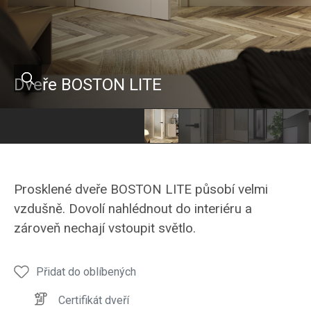
Dveře BOSTON LITE
Hanák
Hanák
Hanák
Hanák
Haná
nábytek
nábytek
nábytek
nábytek
nábyt
interiérové
interiérové
interiérové
interiérové
inter
Prosklené dveře BOSTON LITE působí velmi
dveře
dveře
dveře
dveře
dveře
vzdušně. Dovolí nahlédnout do interiéru a
BOSTON-
BOSTON-
BOSTON-
BOSTON-
BOST
zároveň nechají vstoupit světlo.
LITE
LITE
LITE
LITE
LITE
Přidat do oblíbených
Certifikát dveří