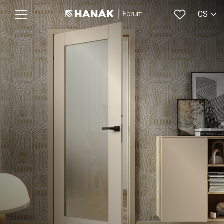
CS
EN