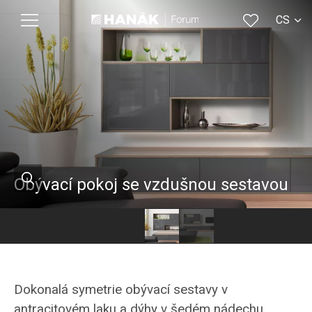
CS
EN
Obývací pokoj se vzdušnou sestavou
Hanák
Hanák
nábytek
nábytek
obývací
obývací
Dokonalá symetrie obývací sestavy v
pokoj
pokoj
antracitovém laku a dýhy v šedém nádechu.