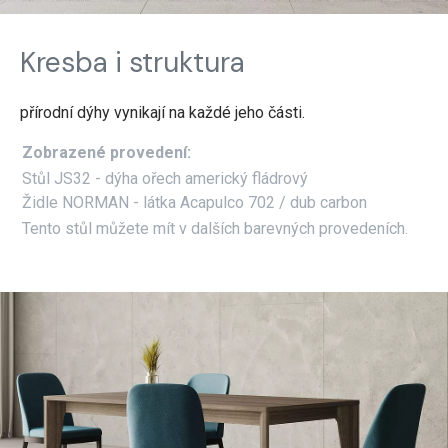
Kresba i struktura
přírodní dýhy vynikají na každé jeho části.
Zobrazené provedení:
Stůl JS32 - dýha ořech americký fládrový
Židle NORMAN - látka Acapulco 702 / dub carbon
Tento stůl můžete mít v dalších barevných provedeních.