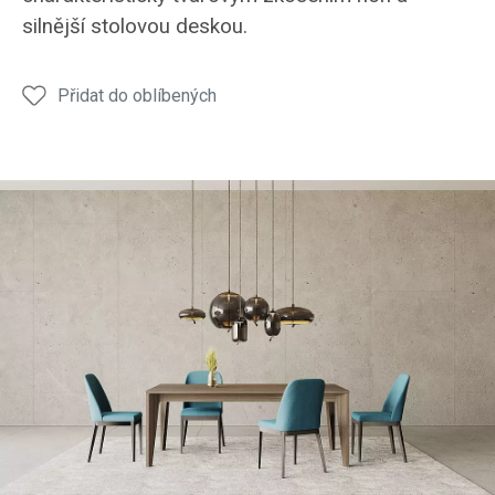
JS32
JS32
JS32
JS32
JS32
silnější stolovou deskou.
Přidat do oblíbených