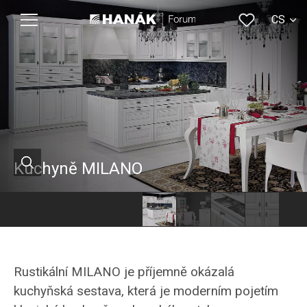
CS
EN
Kuchyně MILANO
Rustikální
Rustikální
Rustikální
MILANO
MILANO
kuchyňská
je
je
sestava
Rustikální MILANO je příjemně okázalá
kuchyňská
kuchyňská
Hanák,
kuchyňská sestava, která je moderním pojetím
sestava
sestava,
model