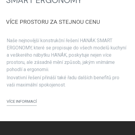
SMART ERGONOMY
VÍCE PROSTORU ZA STEJNOU CENU
Naše nejnovější konstrukční řešení HANÁK SMART
ERGONOMY, které se propisuje do všech modelů kuchyní
a veškerého nábytku HANÁK, poskytuje nejen více
prostoru, ale zásadně mění způsob, jakým vnímáme
pohodlí a ergonomii.
Inovativní řešení přináší také řadu dalších benefitů pro
vaši maximální spokojenost.
VÍCE INFORMACÍ