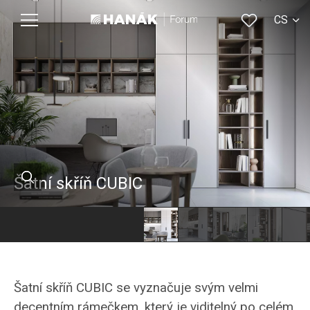
CS
EN
Šatní skříň CUBIC
Šatní skříň CUBIC se vyznačuje svým velmi
decentním rámečkem, který je viditelný po celém