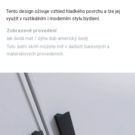
Tento design oživuje vzhled hladkého povrchu a lze jej
využít v rustikálním i moderním stylu bydlení.
Zobrazené provedení:
lak šedá mat / dýha dub americký šedý
Tuto šatní skříň můžete mít v dalších barevných a
materiálových provedeních.