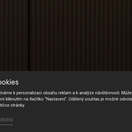
ookies
váme k personalizaci obsahu reklam a k analýze návštěvnosti. Můžet
ení kliknutím na tlačítko "Nastavení". Udělený souhlas je možné odvola
tičce stránky.
TAVENÍ