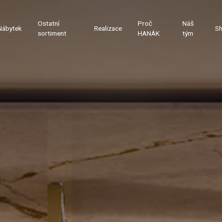
Ostatní
Proč
Náš
Nábytek
Realizace
S
sortiment
HANÁK
tým