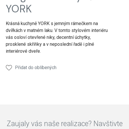
a
a
a
a
a
YORK
dveře
dveře
dveře
dveře
dveře
Krásná kuchyně YORK s jemným rámečkem na
dvířkách v matném laku. V tomto stylovém interiéru
vás osloví otevřené niky, decentní úchytky,
prosklené skříňky a v neposlední řadě i plné
interiérové dveře.
Přidat do oblíbených
Zaujaly vás naše realizace? Navštivte