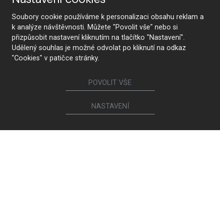
Soubory cookie používáme k personalizaci obsahu reklam a
k analýze návštěvnosti. Můžete "Povolit vše" nebo si
Sledujte nás
přizpůsobit nastavení kliknutím na tlačítko "Nastavení".
Udělený souhlas je možné odvolat po kliknutí na odkaz
"Cookies" v patičce stránky.
Nábytek
POVOLIT VŠE
Kuchyně
Jídelní židle a křesílka
Interiérové dveře
Sedací soupravy a křesla
NASTAVENÍ
Šatny a šatní skříně
Knihovny a komody
Postele a noční stolky
Koupelny
Obývací sestavy
Dětské a studentské pokoje
Jídelní a konferenční stoly
Pracovny
Ostatní sortiment
Calia Italia
Brokis