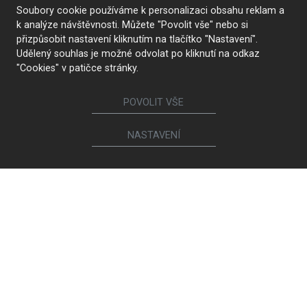
Soubory cookie používáme k personalizaci obsahu reklam a
Sledujte nás
k analýze návštěvnosti. Můžete "Povolit vše" nebo si
přizpůsobit nastavení kliknutím na tlačítko "Nastavení".
Udělený souhlas je možné odvolat po kliknutí na odkaz
"Cookies" v patičce stránky.
Nábytek
POVOLIT VŠE
Kuchyně
Jídelní židle a křesílka
Interiérové dveře
Sedací soupravy a křesla
NASTAVENÍ
Šatny a šatní skříně
Knihovny a komody
Postele a noční stolky
Koupelny
Obývací sestavy
Dětské a studentské pokoje
Jídelní a konferenční stoly
Pracovny
Ostatní sortiment
Calia Italia
Brokis
Magniflex
Light Works