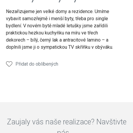
Interiér
Interiér
Interiér
Interiér
Interi
Nezařizujeme jen velké domy a rezidence. Umíme
vybavit samozřejmě i menší byty, třeba pro single
bydlení. V novém bytě mladé letušky jsme zařídili
praktickou hezkou kuchyňku na míru ve třech
dekorech – bílý, černý lak a antracitové lamino – a
doplnili jsme ji o sympatickou TV skříňku v obýváku.
Přidat do oblíbených
Zaujaly vás naše realizace? Navštivte
nás.