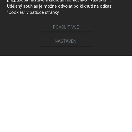
přizpůsobit nastavení kliknutím na tlačítko "Nastavení".
Udělený souhlas je možné odvolat po kliknutí na odkaz
"Cookies" v patičce stránky.
KONTAKTUJTE NÁS
POVOLIT VŠE
Sledujte nás
NASTAVENÍ
Nábytek
Kuchyně
Jídelní židle a křesílka
Interiérové dveře
Sedací soupravy a křesla
Šatny a šatní skříně
Knihovny a komody
Postele a noční stolky
Koupelny
Obývací sestavy
Dětské a studentské pokoje
Jídelní a konferenční stoly
Pracovny