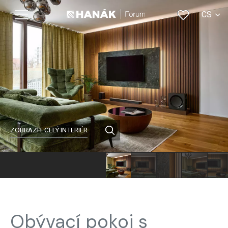
CS
EN
ZOBRAZIT CELÝ INTERIÉR
Obývací pokoj s