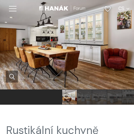
CS
EN
Rustikální kuchyně