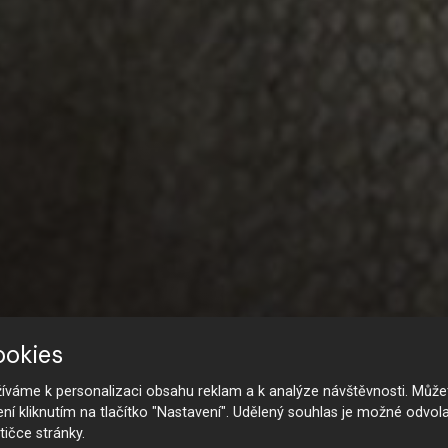
ookies
váme k personalizaci obsahu reklam a k analýze návštěvnosti. Můžet
ení kliknutím na tlačítko "Nastavení". Udělený souhlas je možné odvola
tičce stránky.