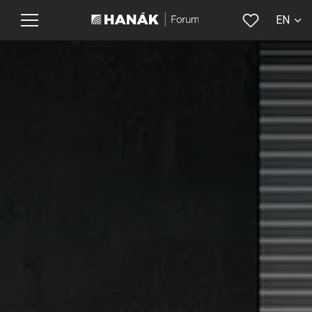
EN
CS