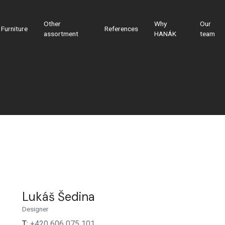
Other
Why
Our
Furniture
References
assortment
HANÁK
team
Lukáš Šedina
Designer
T:
+420 606 075 101