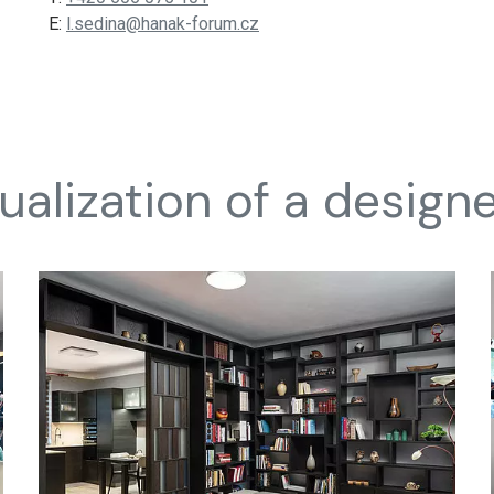
E:
l.sedina@hanak-forum.cz
ualization of a design