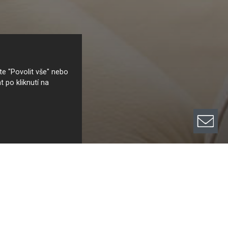
e "Povolit vše" nebo
t po kliknutí na
anák Furniture
Hanák Furniture
Hanák Furniture
Hanák F