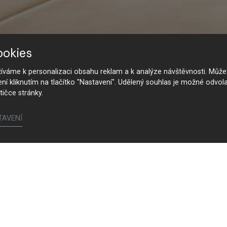
ookies
váme k personalizaci obsahu reklam a k analýze návštěvnosti. Můžet
ení kliknutím na tlačítko "Nastavení". Udělený souhlas je možné odvola
tičce stránky.
TAVENÍ
Hanák Furniture
Hanák Furniture
H