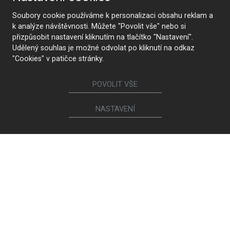
Soubory cookie používáme k personalizaci obsahu reklam a
k analýze návštěvnosti. Můžete "Povolit vše" nebo si
přizpůsobit nastavení kliknutím na tlačítko "Nastavení".
Udělený souhlas je možné odvolat po kliknutí na odkaz
"Cookies" v patičce stránky.
CONTACT US
POVOLIT VŠE
Follow us
NASTAVENÍ
Furniture
Kitchens
Lounge suites and chairs
Interior doors
Bookcases and chests of
Walk-in closets and
drawers
wardrobes
Bathrooms
Beds and bedside tables
Children's and student